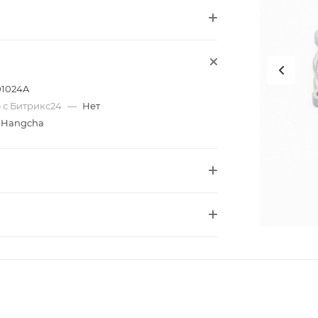
01024A
 с Битрикс24
—
Нет
Hangcha