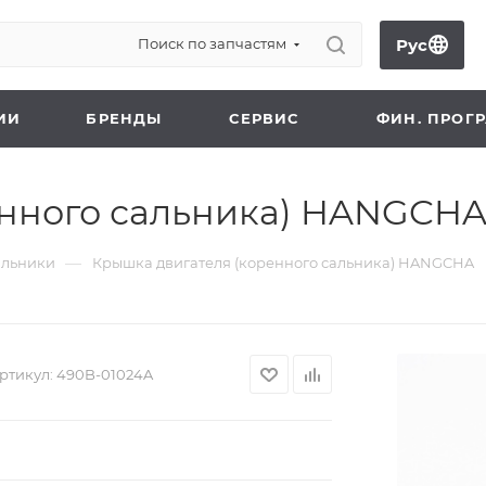
Рус
Поиск по запчастям
ИИ
БРЕНДЫ
СЕРВИС
ФИН. ПРОГ
енного сальника) HANGCH
—
альники
Крышка двигателя (коренного сальника) HANGCHA
ртикул:
490B-01024A