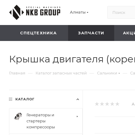
Алматы
СПЕЦТЕХНИКА
ЗАПЧАСТИ
АКЦ
Крышка двигателя (кор
—
—
—
Главная
Каталог запасных частей
Сальники
С
КАТАЛОГ
А
Генераторы и
стартеры
компресооры