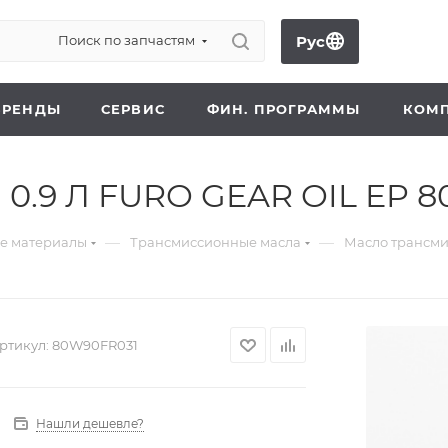
Рус
Поиск по запчастям
+7 (700) 
БРЕНДЫ
СЕРВИС
ФИН. ПРОГРАММЫ
КОМ
0.9 Л FURO GEAR OIL EP 8
—
—
ые материалы
Трансмиссионные масла
Масло трансми
ртикул:
80W90FR031
Нашли дешевле?