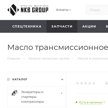
Алматы
СПЕЦТЕХНИКА
ЗАПЧАСТИ
АКЦИИ
Масло трансмиссионное 
—
—
Главная
Каталог запасных частей
Масла и смазочн
КАТАЛОГ
А
Генераторы и
стартеры
компресооры
Есть в наличии
: 1