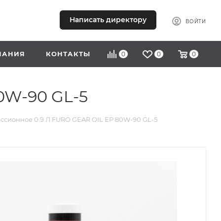
Написать директору
111 22 55
ВОЙТИ
ПАНИЯ
КОНТАКТЫ
0
0
0
0W-90 GL-5
ссионное 0.9 Л FURO GEAR OIL EP 80W-90 GL-5