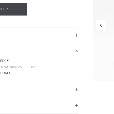
ЦЕНУ
FR031
 с Битрикс24
—
Нет
FURO